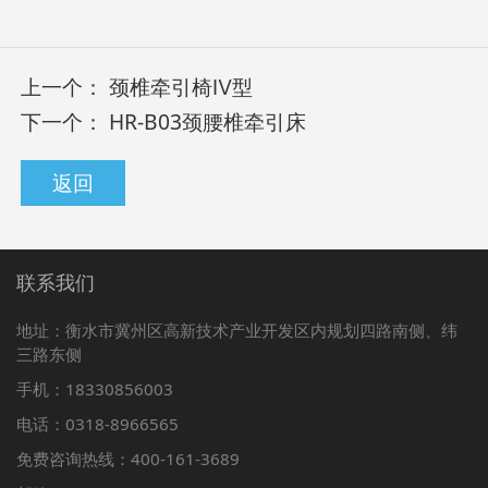
上一个：
颈椎牵引椅Ⅳ型
下一个：
HR-B03颈腰椎牵引床
返回
联系我们
地址：衡水市冀州区高新技术产业开发区内规划四路南侧、纬
三路东侧
手机：18330856003
电话：0318-8966565
免费咨询热线：400-161-3689