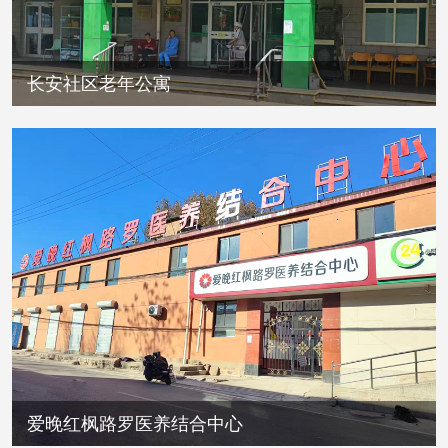
长安社区老年公寓
爱晚红枫路罗医养结合中心